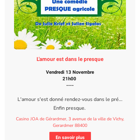
L'amour est dans le presque
Vendredi 13 Novembre
21h00
----
L'amour s'est donné rendez-vous dans le pré...
Enfin presque.
Casino JOA de Gérardmer, 3 avenue de la ville de Vichy,
Gerardmer 88400
En savoir plus