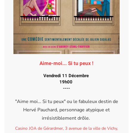
Aime-moi... Si tu peux !
Vendredi 11 Décembre
19h00
----
"Aime moi... Si tu peux" ou le fabuleux destin de
Hervé Pauchard, personnage atypique et
irrésistiblement drôle.
Casino JOA de Gérardmer, 3 avenue de la ville de Vichy,