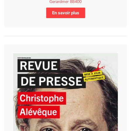
Gerardmer 88400
En savoir plus